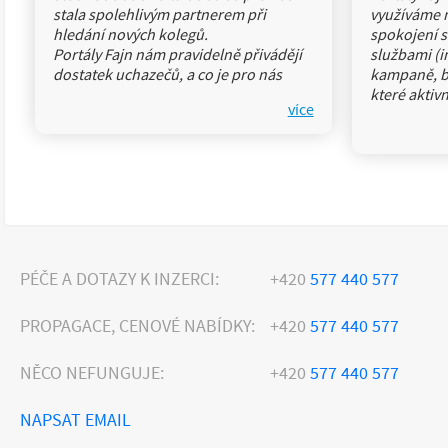
stala spolehlivým partnerem při
využíváme n
hledání nových kolegů.
spokojení 
Portály Fajn nám pravidelně přivádějí
službami (i
dostatek uchazečů, a co je pro nás
kampaně, ba
nejdůležitější – nejde jen o reakce na
které aktiv
více
inzeráty,
celého roku
ale také o reálné nástupy na
spolupráce
obsazované pozice.
která se sn
Velmi si vážíme toho, že tým Fajn na
našim poža
svých službách neustále pracuje,
úspěšně ná
aktivně své portály propaguje a hledá
uchazeči i 
nové
možnosti, jak oslovit co nejvíce
vhodných kandidátů. Spolupráce je
PÉČE A DOTAZY K INZERCI:
+420
577 440 577
vždy profesionální, ale zároveň velmi
lidská a příjemná.
PROPAGACE, CENOVÉ NABÍDKY:
+420
577 440 577
Oceňujeme rychlou komunikaci,
vstřícný přístup a ochotu flexibilně
NĚCO NEFUNGUJE:
+420
577 440 577
reagovat na naše aktuální potřeby.
Díky tomu je pro nás skupina Fajn
dlouhodobě důležitým partnerem v
NAPSAT EMAIL
oblasti náboru.