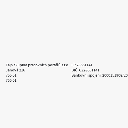
Fajn skupina pracovních portálů s.r.o.
IČ: 28661141
Janová 216
DIČ: CZ28661141
755 01
Bankovní spojení: 2000151908/2
755 01