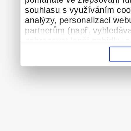
souhlasu s využíváním coo
analýzy, personalizaci web
partnerům (např. vyhledáva
zobrazovat lepší nabídky a
vysněnou práci/brigádu. Dě