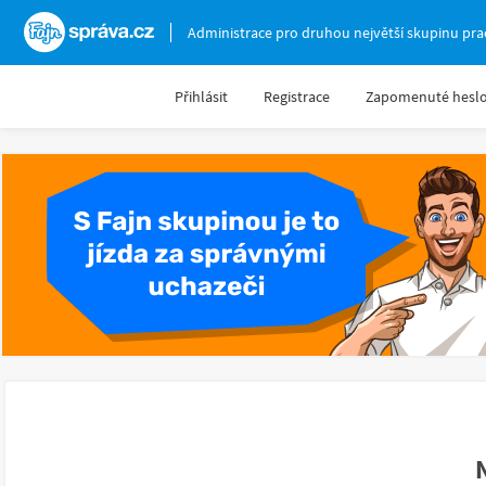
Fajnsprava.cz
Administrace pro druhou největší skupinu pra
Přihlásit
Registrace
Zapomenuté hesl