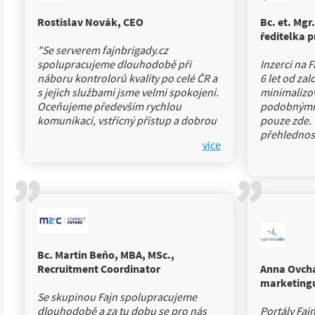
Rostislav Novák, CEO
Bc. et. Mgr
ředitelka 
"Se serverem fajnbrigady.cz
spolupracujeme dlouhodobě při
Inzerci na 
náboru kontrolorů kvality po celé ČR a
6 let od za
s jejich službami jsme velmi spokojeni.
minimalizov
Oceňujeme především rychlou
podobnými p
komunikaci, vstřícný přístup a dobrou
pouze zde.
odezvu na naše inzeráty. Spolupráce
přehlednos
více
funguje spolehlivě a bez komplikací,
péči o mě ja
což je pro nás při pravidelném náboru
zájem ze st
’’
’’
velmi důležité."
že i oni vyu
jeden z hla
nabídek.
Bc. Martin Beňo, MBA, MSc.,
Recruitment Coordinator
Anna Ovcha
marketing
Se skupinou Fajn spolupracujeme
dlouhodobě a za tu dobu se pro nás
Portály Faj