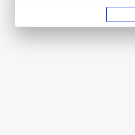
zobrazovat lepší nabídky a z
vysněnou práci/brigádu. Děk