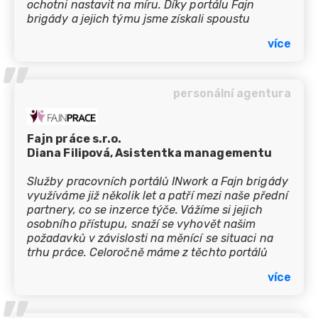
ochotni nastavit na míru. Díky portálu Fajn
brigády a jejich týmu jsme získali spoustu
skvělých zaměstnanců.
více
’’
personální agentura
Fajn práce s.r.o.
Diana Filipová, Asistentka managementu
Služby pracovních portálů INwork a Fajn brigády
využíváme již několik let a patří mezi naše přední
partnery, co se inzerce týče. Vážíme si jejich
osobního přístupu, snaží se vyhovět našim
požadavků v závislosti na měnící se situaci na
trhu práce. Celoročně máme z těchto portálů
hodně reakcí a určitě můžeme všem doporučit
více
jako spolehlivého partnera.