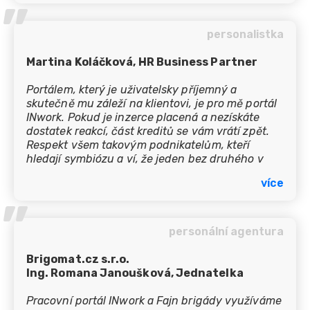
’’
personalistka
Martina Koláčková, HR Business Partner
Portálem, který je uživatelsky příjemný a
skutečně mu záleží na klientovi, je pro mě portál
INwork. Pokud je inzerce placená a nezískáte
dostatek reakcí, část kreditů se vám vrátí zpět.
Respekt všem takovým podnikatelům, kteří
hledají symbiózu a ví, že jeden bez druhého v
dlouhodobém horizontu nepřežijí. A to zejména v
více
této nelehké době, kdy se ekonomika hroutí (byť
’’
zatím postupně díky určité setrvačnosti).
personální agentura
Brigomat.cz s.r.o.
Ing. Romana Janoušková, Jednatelka
Pracovní portál INwork a Fajn brigády využíváme