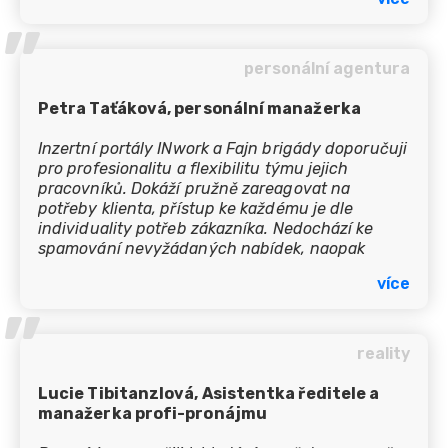
servisem. Přejeme této společnosti mnoho stejně
’’
spokojených zákazníků.
personální agentura
Petra Taťáková, personální manažerka
Inzertní portály INwork a Fajn brigády doporučuji
pro profesionalitu a flexibilitu týmu jejich
pracovníků. Dokáží pružně zareagovat na
potřeby klienta, přístup ke každému je dle
individuality potřeb zákazníka. Nedochází ke
spamování nevyžádaných nabídek, naopak
chválím ochotu spolupráce a hledání řešení ve
více
velmi krátkém časovém úseku. S tímto portálem
’’
spolupracujeme již řadu let a jsme naprosto
spokojení.
reality
Lucie Tibitanzlová, Asistentka ředitele a
manažerka profi-pronájmu