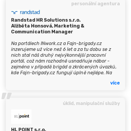
’’
personální agentura
Randstad HR Solutions s.r.o.
Alžběta Honsová, Marketing &
Communication Manager
Na portálech INwork.cz a Fajn-brigady.cz
inzerujeme už více než 6 let a za tu dobu se z
nich stal náš druhý nejvýkonnější pracovní
portál, což nám rozhodně usnadňuje nábor -
zejména v případě brigád a zkrácených úvazků,
kde Fajn-brigady.cz fungují úplně nejlépe. Na
naší dlouhodobé spolupráci oceňuji zejména
více
velmi proklientský přístup, rychlou odezvu a také
’’
velkou flexibilitu a proaktivitu při řešení
individuálních požadavků, kterých máme celkem
dost :-)
úklid, manipulační služby
HL POINT s.r.o.