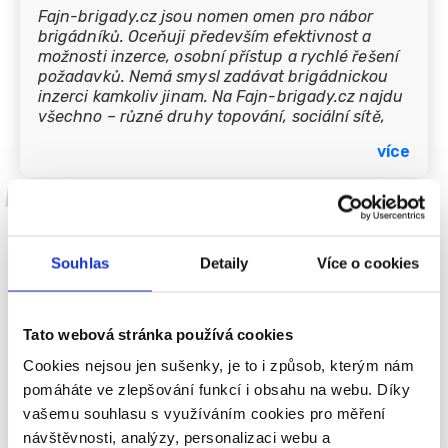
Fajn-brigady.cz jsou nomen omen pro nábor
brigádníků. Oceňuji především efektivnost a
možnosti inzerce, osobní přístup a rychlé řešení
požadavků. Nemá smysl zadávat brigádnickou
inzerci kamkoliv jinam. Na Fajn-brigady.cz najdu
všechno – různé druhy topování, sociální sítě,
rozesílání newsletteru, aplikaci, ale hlavně má
více
nábor jistý výsledek – desítky kandidátů. Stejně
’’
tak je pro nás v poslední době INwork.cz
základním pilířem pro nábor plných úvazků.
Inzeráty jen latentně nesedí na webu, ale
ostraha
prokousávají se až ke kandidátům. Efektivita je
nejlepší a když se tolik nedaří, zvýším propagaci.
Daniel Peca, Majitel firmy
Souhlas
Detaily
Více o cookies
V roce 2015 jsme založil společnost zaměřenou
na dodávku služeb. V té době naše personalistka
Tato webová stránka používá cookies
kromě jiných služeb zvolila i tu vaši. Po první
roce jsme už jinde neinzerovali. Jako majiteli
Cookies nejsou jen sušenky, je to i způsob, kterým nám
firmy se mi velice líbí, že za peníze nakupuji
pomáháte ve zlepšování funkcí i obsahu na webu. Díky
spíše než samotný inzertní prostor určitý dosah.
vašemu souhlasu s využíváním cookies pro měření
Ve chvíli, kdy není dosažen, máte sami zájem na
více
návštěvnosti, analýzy, personalizaci webu a
tom, aby tomu tak bylo. Snažíte se proto