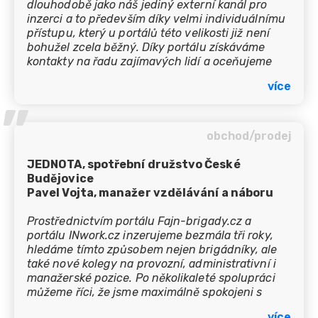
dlouhodobě jako náš jediný externí kanál pro
inzerci a to především díky velmi individuálnímu
přístupu, který u portálů této velikosti již není
bohužel zcela běžný. Díky portálu získáváme
kontakty na řadu zajímavých lidí a oceňujeme
skvělé zacílení a dosah inzerce.
více
’’
obchod/prodej
JEDNOTA, spotřební družstvo České
Budějovice
Pavel Vojta, manažer vzdělávání a náboru
Prostřednictvím portálu Fajn-brigady.cz a
portálu INwork.cz inzerujeme bezmála tři roky,
hledáme tímto způsobem nejen brigádníky, ale
také nové kolegy na provozní, administrativní i
manažerské pozice. Po několikaleté spolupráci
můžeme říci, že jsme maximálně spokojeni s
odezvou na inzerci, poskytovanými službami i
více