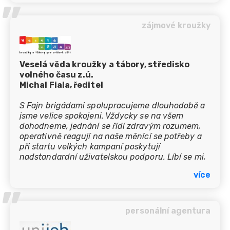
’’
službách neustále pracuje, aktivně své portály
propaguje a hledá nové
možnosti, jak oslovit co nejvíce vhodných
zájmové kroužky
kandidátů. Spolupráce je vždy profesionální, ale
zároveň velmi lidská a příjemná.
Oceňujeme rychlou komunikaci, vstřícný přístup
a ochotu flexibilně reagovat na naše aktuální
Veselá věda kroužky a tábory, středisko
potřeby.
volného času z.ú.
Díky tomu je pro nás skupina Fajn dlouhodobě
Michal Fiala, ředitel
důležitým partnerem v oblasti náboru.
S Fajn brigádami spolupracujeme dlouhodobě a
jsme velice spokojeni. Vždycky se na všem
dohodneme, jednání se řídí zdravým rozumem,
operativně reagují na naše měnící se potřeby a
při startu velkých kampaní poskytují
nadstandardní uživatelskou podporu. Líbí se mi,
že umí oslovit i uchazeče, kteří aktivně žádnou
více
práci nehledají a/nebo hledají nestandardní
’’
(zkrácené, doba určitá atd.) úvazky. Fandím
firmám, které vyrostly od nuly a ještě víc mám
radost, když se jim podaří udržet startupovou
personální agentura
kulturu, ale zároveň ustát růst, dospět a stát se
profíkem v každém směru. Ve Fajn brigádách se