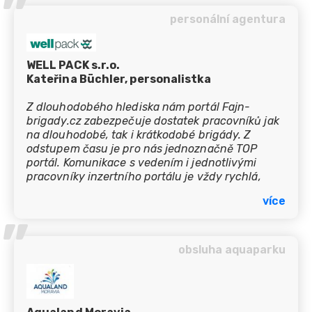
’’
personální agentura
WELL PACK s.r.o.
Kateřina Büchler, personalistka
Z dlouhodobého hlediska nám portál Fajn-
brigady.cz zabezpečuje dostatek pracovníků jak
na dlouhodobé, tak i krátkodobé brigády. Z
odstupem času je pro nás jednoznačně TOP
portál. Komunikace s vedením i jednotlivými
pracovníky inzertního portálu je vždy rychlá,
bezchybná a pružná, co se týče individuálních
více
požadavků. To je pro operativu naší společnosti
’’
jednoznačně důležité a velice přínosné.
obsluha aquaparku