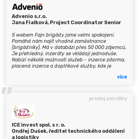
Advenio s.r.o.
Jana Fialková, Project Coordinator Senior
S webem Fajn brigády jsme velmi spokojení.
Pomáhá nám najít vhodné zaměstnance
(brigádníky). Má v databázi přes 50 000 zájemců.
Je přehledný, inzeráty se vkládají jednoduše.
Nabízí několik možností služeb - inzerce zdarma,
placená inzerce a doplňkové služby, kde je
zajímavá možnost topovat si svůj inzerát.
více
Topování Vám zajistí až násobně větší i rychlejší
’’
odezvu. Váš inzerát zobrazí i na dalších webech.
Pokud hledáte brigádníky, Fajn brigády můžeme
je doporučit. Spokojenost.
prodej zmrzliny
ICE invest spol. s r. o.
Ondřej Dušek, ředitel technického oddělení
a logistiky