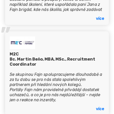
například školení, které uspořádala paní Jana z
Fajn brigád, kde nás školila, jak správně zadávat
inzeráty a dávala nám různé tipy ohledně
více
inzerce. Fajn brigády jsou: pohodová spolupráce,
’’
ochota, lidský přístup. Děkujeme! :-)
M2C
Bc. Martin Beňo, MBA, MSc., Recruitment
Coordinator
Se skupinou Fajn spolupracujeme dlouhodobě a
za tu dobu se pro nás stala spolehlivým
partnerem při hledání nových kolegů.
Portály Fajn nám pravidelně přivádějí dostatek
uchazečů, a co je pro nás nejdůležitější – nejde
jen o reakce na inzeráty,
ale také o reálné nástupy na obsazované pozice.
více
Velmi si vážíme toho, že tým Fajn na svých