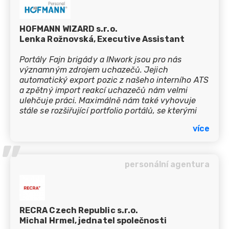
HOFMANN WIZARD s.r.o.
Lenka Rožnovská, Executive Assistant
Portály Fajn brigády a INwork jsou pro nás
významným zdrojem uchazečů. Jejich
automatický export pozic z našeho interního ATS
a zpětný import reakcí uchazečů nám velmi
ulehčuje práci. Maximálně nám také vyhovuje
stále se rozšiřující portfolio portálů, se kterými
spolupracují a na kterých se naše inzeráty
více
současně zobrazují. Velmi oceňujeme spolupráci
’’
s týmem, který vychází vstříc všem našim
potřebám. Portály Fajn brigády a INwork už
využíváme několik let a těšíme se, že naše
personální agentura
spolupráce bude i nadále pokračovat.
RECRA Czech Republic s.r.o.
Michal Hrmel, jednatel společnosti