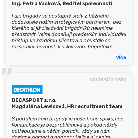
Ing. Petra Vacková, Ředitel společnosti
Fajn brigády se postupně staly z běžného
dodavatele naším strategickým partnerem, bez
kterého si již získávání brigádníků neumíme
představit. Velmi doceňuji především individuální
přístup ke každému klientovi a neustále se
rozšiřující možnosti k oslovování brigádníků.
Možnosti inzerce a zacílení na brigádníky, které
více
Fajn brigády poskytují, jsou v porovnání s jejich
’’
konkurencí velmi nadstandardní. Díky těmto
kvalitním službám jsme mohli přestat využívat
méně efektivní inzerce u konkurence, což nám
obchod/prodej
značně ušetřilo čas i náklady.
DECASPORT s.r.o.
Magdaléna Lewisová, HR recruitment team
S portálem Fajn brigády je naše firma spokojená.
Komunikace je bezproblémová a pokud někdy
potřebujeme s něčím poradit, vždy se nám
dostane pomoci a podpory. Velice si cením