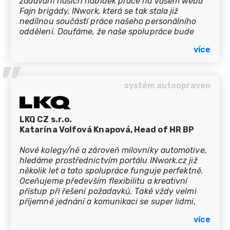
zadávání našich nabídek práce na Vašem webu
Fajn brigády, INwork, která se tak stala již
nedílnou součástí práce našeho personálního
oddělení. Doufáme, že naše spolupráce bude
pokračovat i v následujícím roce a budeme si tak
více
nápomocni nadále i v této nelehké době.
’’
systém autoopraven
LKQ CZ s.r.o.
Katarína Volfová Knapová, Head of HR BP
Nové kolegy/ně a zároveň milovníky automotive,
hledáme prostřednictvím portálu INwork.cz již
několik let a tato spolupráce funguje perfektně.
Oceňujeme především flexibilitu a kreativní
přístup při řešení požadavků. Také vždy velmi
příjemné jednání a komunikaci se super lidmi,
kteří dělají tomuto portálu dobré jméno.
více
Spolupráci můžeme jenom doporučit :-)