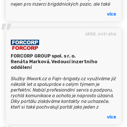
nejen pro inzerci brigádnických pozic, ale také
pro pozice na zkrácený úvazek. Mimo to rovněž
více
oceňujeme balíček různých služeb, které
’’
můžeme po celý rok využívat a vážíme si také
skvělé zákaznické podpory.
úklid, ostraha
FORCORP GROUP spol. s r. o.
Renáta Marková, Vedoucí inzertního
oddělení
Služby INwork.cz a Fajn-brigady.cz využíváme již
několik let a spolupráce s celým týmem je
perfektní. Nabízí profesionální servis a podporu,
rychlá komunikace a ochota je naprosto úžasná.
Díky portálu získáváme kontakty na uchazeče,
kteří si také pochvalují portál jako jeden z
nejlepších. Chtěla bych tímto poděkovat celému
více
týmu za jejich práci a do dalších let jim přát
hodně úspěchů.