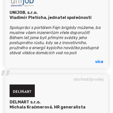
to podařilo.
UNIJOB, s.r.o.
Vladimír Pleticha, jednatel společnosti
Spolupráci s portálem Fajn brigády můžeme, ba
musíme všem inzerentům vřele doporučit!
Během let jsme byli přímými svědky jeho
postupného růstu, kdy se z inovativního,
pružného a energií kypícího nováčka postupně
stával vládce domácích vod na poli
brigádnických portálů, ale, a to je
více
nejpodstatnější, nic mu to neubralo na kreativitě,
’’
zanícení, pokoře a obyčejně lidském přístupu ke
klientům všech velikostí! Přejeme Fajnům dlouhé
období dalšího růstu a spoustu kreativních
obchod/prodej
myšlenek pro další evoluci!
DELMART s.r.o.
Michala Kračmerová, HR generalista