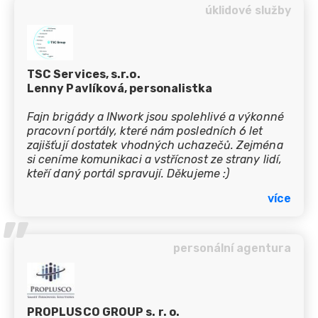
’’
úklidové služby
TSC Services, s.r.o.
Lenny Pavlíková, personalistka
Fajn brigády a INwork jsou spolehlivé a výkonné
pracovní portály, které nám posledních 6 let
zajišťují dostatek vhodných uchazečů. Zejména
si ceníme komunikaci a vstřícnost ze strany lidí,
kteří daný portál spravují. Děkujeme :)
více
’’
personální agentura
PROPLUSCO GROUP s. r. o.