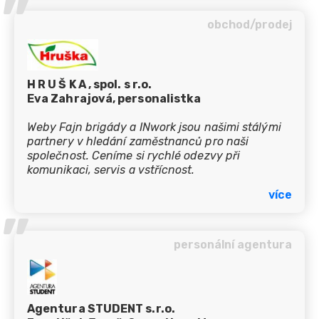
’’
obchod/prodej
H R U Š K A , spol. s r.o.
Eva Zahrajová, personalistka
Weby Fajn brigády a INwork jsou našimi stálými
partnery v hledání zaměstnanců pro naši
společnost. Ceníme si rychlé odezvy při
komunikaci, servis a vstřícnost.
více
’’
personální agentura
Agentura STUDENT s.r.o.