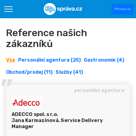
Přihlásit se
Reference našich
zákazníků
Vše
Personální agentura (25)
Gastronomie (4)
Obchod/prodej (11)
Služby (41)
’’
personální agentura
ADECCO spol. s r.o.
Jana Karmazínová, Service Delivery
Manager