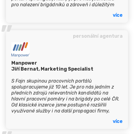
pro nalezení brigádníků a zároveň i důležitým
zdrojem kandidátů do pracovního poměru.
více
Ceníme si toho, že na sobě neustále pracují a
’’
zlepšují své služby. A zákaznický servis, ten je
prostě fajn :-)-
personální agentura
Manpower
Jiří Bernat, Marketing Specialist
S Fajn skupinou pracovních portálů
spolupracujeme již 10 let. Je pro nás jedním z
předních zdrojů relevantních kandidátů na
hlavní pracovní poměry i na brigády po celé ČR.
Od klasické inzerce jsme postupně rozšířili
využívané služby i na další propagaci firmy,
bannerové kampaně a další. Oceňuji výbornou
více
komunikaci s lidským přístupem a rychlou
realizaci aktivit.