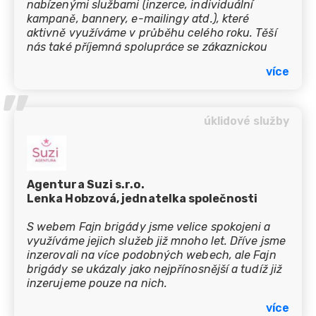
nabízenými službami (inzerce, individuální
kampaně, bannery, e-mailingy atd.), které
aktivně využíváme v průběhu celého roku. Těší
nás také příjemná spolupráce se zákaznickou
podporou, která se snaží vždy obratem vyhovět
více
našim požadavkům. Ochotně a úspěšně nám tak
’’
pomáhají obsadit uchazeči i urgentní nábory.
úklidové služby
Agentura Suzi s.r.o.
Lenka Hobzová, jednatelka společnosti
S webem Fajn brigády jsme velice spokojeni a
využíváme jejich služeb již mnoho let. Dříve jsme
inzerovali na více podobných webech, ale Fajn
brigády se ukázaly jako nejpřínosnější a tudíž již
inzerujeme pouze na nich.
více