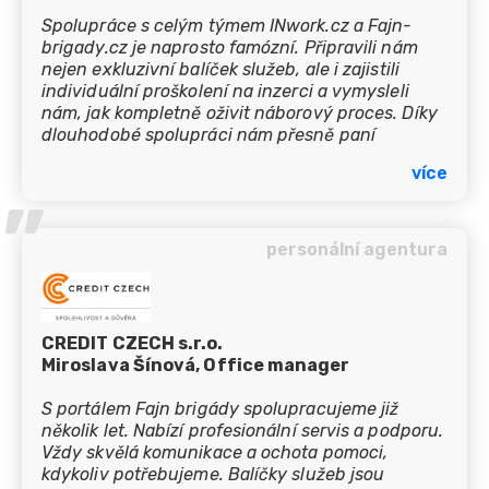
Spolupráce s celým týmem INwork.cz a Fajn-
brigady.cz je naprosto famózní. Připravili nám
nejen exkluzivní balíček služeb, ale i zajistili
individuální proškolení na inzerci a vymysleli
nám, jak kompletně oživit náborový proces. Díky
dlouhodobé spolupráci nám přesně paní
Veronika věděla, co naše společnost potřebuje
více
pro okamžitý efekt a s panem Zbyňkem jsme
’’
mohli nastavit velmi exkluzivní podmínky pro
budoucí rozvoj společnosti. Velmi oceňuji přístup
a postoj v době, kdy každá společnost
personální agentura
potřebovala pomocnou ruku a právě tito lidé
nám ji nejen v dobrých, ale i zlých časech
podávají s úsměvem a pokorou. Moc děkuji a
přeji vše dobré do budoucna :-)
CREDIT CZECH s.r.o.
Miroslava Šínová, Office manager
S portálem Fajn brigády spolupracujeme již
několik let. Nabízí profesionální servis a podporu.
Vždy skvělá komunikace a ochota pomoci,
kdykoliv potřebujeme. Balíčky služeb jsou