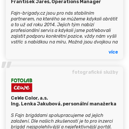
František Jareš, Operations Manager
Fajn-brigady.cz jsou pro nás stabilním
partnerem, na kterého se můžeme kdykoli obrátit
a to už od roku 2014. Jejich tým nabízí
profesionální servis a kdykoli jsme potřebovali
zajistit podporu konkrétní pozice, vždy nám vyšli
vstříc s nabídkou na míru. Možná jsou dvojkou na
trhu z hlediska počtu portálů a návštěvnosti, pro
více
nás jsou ale jedničkou ve všem ostatním. S
’’
takovýmto partnerem je radost spolupracovat.
fotografické služby
CeWe Color, a.s.
Ing. Lenka Jakubová, personální manažerka
S Fajn brigádami spolupracujeme od jejich
založení. Dle našich zkušeností je to pro inzerci
brigád nejspolehlivější a nejefektivnější portál.