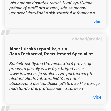
Vždy máme dostatek reakcí. Nyní využíváme
prémiový profil pro inzerci, kde se mohou
uchazeči dozvědět další užitečné informace o
naší společnosti. Brigádníky hledáme pro
více
všechny regiony v ČR. Obzvlášť v předvánoční
’’
sezóně jsou pro nás zcela stěžejním pracovním
portálem, díky němuž máme dostatek uchazečů
o brigády. Spolupráce je výborná i po
obchod/prodej
komunikační stránce s celým Fajn týmem. Mohu
jen doporučit!
Albert Česká republika, s.r.o.
Jana Freharová, Recruitment Specialist
Společnost Ryxoo Universal, která provozuje
pracovní portály www.fajn-brigady.cz a
www.inwork.cz je spolehlivým partnerem při
hledání vhodných kandidátů na námi
obsazované pozice. Jejich přístup ke klientovi je
nadstandardní, profesionální a zároveň
individuální. Navíc oceňuji rychlost, pružnost v
více
komunikaci i celkovém servisu.