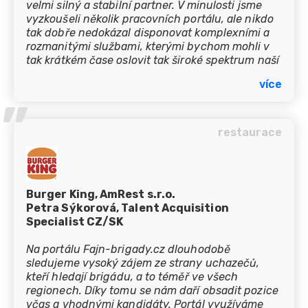
velmi silný a stabilní partner. V minulosti jsme
vyzkoušeli několik pracovních portálu, ale nikdo
tak dobře nedokázal disponovat komplexními a
rozmanitými službami, kterými bychom mohli v
tak krátkém čase oslovit tak široké spektrum naší
populace. Jdou s trendy naší doby, takže nám
více
vždy vyjdou naprosto vstříc i s našimi
’’
netradičními požadavky. Tým lidí, se kterými
spolupracuji, je velmi profesionální, lidský a
přistupuje k nám vždy individuálně. Oceňuji
restaurace
jejich rychlost a pružnost v komunikaci. Naše
společnost se převážně zaměřuje na dělnické
pozice, proto je tento portál ideálním pro naši
cílovou skupinu. Za nás můžeme jen a jen
Burger King, AmRest s.r.o.
doporučit i ostatním.
Petra Sýkorová, Talent Acquisition
Specialist CZ/SK
Na portálu Fajn-brigady.cz dlouhodobě
sledujeme vysoký zájem ze strany uchazečů,
kteří hledají brigádu, a to téměř ve všech
regionech. Díky tomu se nám daří obsadit pozice
včas a vhodnými kandidáty. Portál využíváme