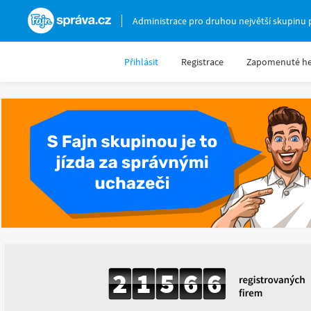
Fajnsprava.cz
Administrace pro druhou největší skupinu 
Přihlásit
Registrace
Zapomenuté he
2
1
5
6
6