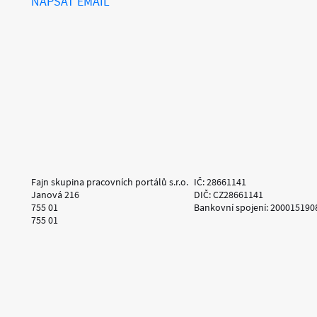
NAPSAT EMAIL
Fajn skupina pracovních portálů s.r.o.
IČ: 28661141
Janová 216
DIČ: CZ28661141
755 01
Bankovní spojení: 200015190
755 01