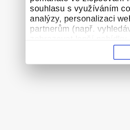
souhlasu s využíváním co
analýzy, personalizaci we
partnerům (např. vyhledáv
zobrazovat lepší nabídky 
vysněnou práci/brigádu. 