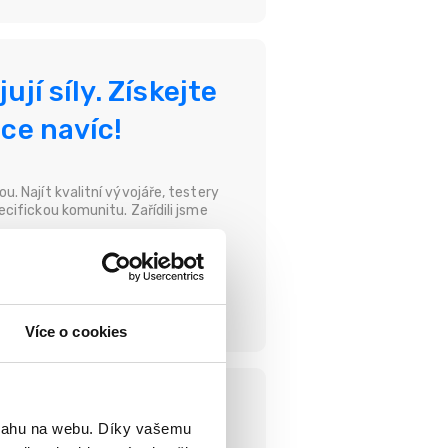
jí síly. Získejte
áce navíc!
. Najít kvalitní vývojáře, testery
cifickou komunitu. Zařídili jsme
Více o cookies
ce potřeba –
bsahu na webu. Díky vašemu