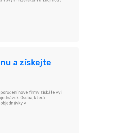
 všem svým inzerátům a zaujmout
nu a získejte
poručení nové firmy získáte vy i
bjednávek. Osoba, která
y objednávky v