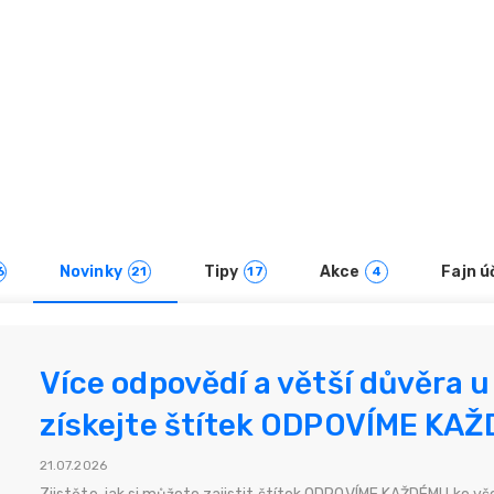
Novinky
Tipy
Akce
Fajn ú
6
21
17
4
Více odpovědí a větší důvěra 
získejte štítek ODPOVÍME KA
21.07.2026