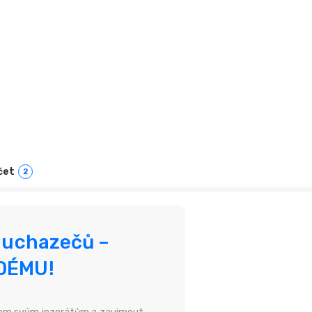
čet
2
u uchazečů –
ŽDÉMU!