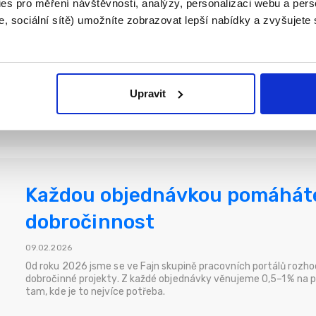
es pro měření návštěvnosti, analýzy, personalizaci webu a pers
pokračujeme se Zdravotním k
, sociální sítě) umožníte zobrazovat lepší nabídky a zvyšujete
25.05.2026
Upravit
Novinky
Každou objednávkou pomáháte 
dobročinnost
09.02.2026
Od roku 2026 jsme se ve Fajn skupině pracovních portálů rozhodl
dobročinné projekty. Z každé objednávky věnujeme 0,5–1 % na p
tam, kde je to nejvíce potřeba.