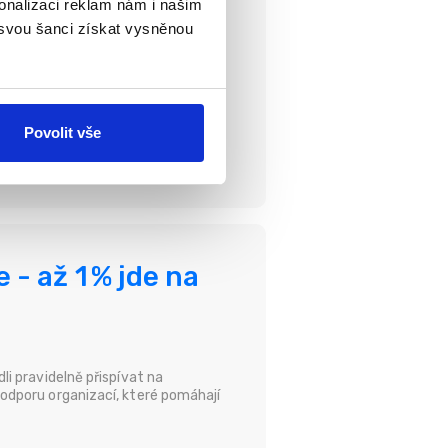
onalizaci reklam nám i našim
launem
 svou šanci získat vysněnou
Povolit vše
- až 1 % jde na
i pravidelně přispívat na
odporu organizací, které pomáhají