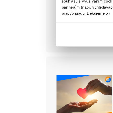
souhlasu s využíváním cooki
partnerům (např. vyhledávače
práci/brigádu. Děkujeme :-)