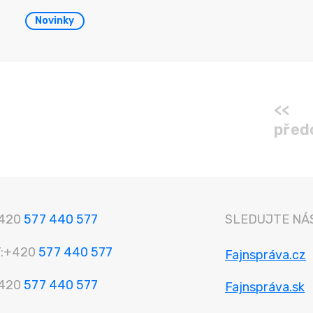
Novinky
<<
před
420
577 440 577
SLEDUJTE NÁS
:
+420
577 440 577
Fajnspráva.cz
420
577 440 577
Fajnspráva.sk