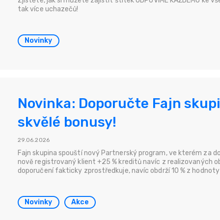
Zjistěte, jak si můžete zajistit štítek ODPOVÍME KAŽDÉMU ke
tak více uchazečů!
Novinky
Novinka: Doporučte Fajn skupi
skvělé bonusy!
29.06.2026
Fajn skupina spouští nový Partnerský program, ve kterém za do
nově registrovaný klient +25 % kreditů navíc z realizovaných o
doporučení fakticky zprostředkuje, navíc obdrží 10 % z hodnot
Novinky
Akce