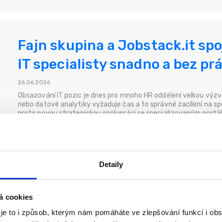
Fajn skupina a Jobstack.it spoju
IT specialisty snadno a bez pr
26.06.2026
Obsazování IT pozic je dnes pro mnoho HR oddělení velkou výzvou
nebo datové analytiky vyžaduje čas a to správné zacílení na spe
proto novou strategickou spolupráci se specializovaným portál
Novinky
Tipy
Detaily
á cookies
Pomáháme tam, kde je to nejví
 je to i způsob, kterým nám pomáháte ve zlepšování funkcí i o