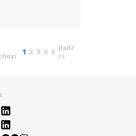
další
1
2
3
4
5
chozí
>>
: