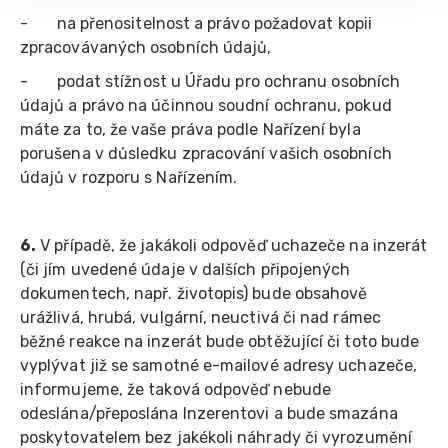
- na přenositelnost a právo požadovat kopii
zpracovávaných osobních údajů,
- podat stížnost u Úřadu pro ochranu osobních
údajů a právo na účinnou soudní ochranu, pokud
máte za to, že vaše práva podle Nařízení byla
porušena v důsledku zpracování vašich osobních
údajů v rozporu s Nařízením.
6.
V případě, že jakákoli odpověď uchazeče na inzerát
(či jím uvedené údaje v dalších připojených
dokumentech, např. životopis) bude obsahově
urážlivá, hrubá, vulgární, neuctivá či nad rámec
běžné reakce na inzerát bude obtěžující či toto bude
vyplývat již se samotné e-mailové adresy uchazeče,
informujeme, že taková odpověď nebude
odeslána/přeposlána Inzerentovi a bude smazána
poskytovatelem bez jakékoli náhrady či vyrozumění