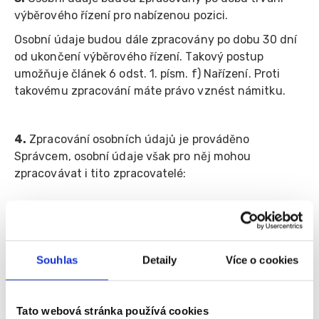
výběrového řízení pro nabízenou pozici.
Osobní údaje budou dále zpracovány po dobu 30 dní
od ukončení výběrového řízení. Takový postup
umožňuje článek 6 odst. 1. písm. f) Nařízení. Proti
takovému zpracování máte právo vznést námitku.
4.
Zpracování osobních údajů je prováděno
Správcem, osobní údaje však pro něj mohou
zpracovávat i tito zpracovatelé:
a.
Společnost Fajn skupina pracovních portálů s.r.o.,
se sídlem Janová 216, 755 01 Janová, IČ 286 61 141,
zapsaná u Krajského soudu v Ostravě, oddíl C, vložka
Souhlas
Detaily
Více o cookies
37724
b.
Poskytovatel webhostingu, společnost Váš hosting
Tato webová stránka používá cookies
s.r.o., se sídlem Nymburk - Nymburk, Zbožská