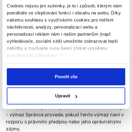
1385/40, 28802, IČ: 247 42 252
Cookies nejsou jen sušenky, je to i způsob, kterým nám
pomáháte ve zlepšování funkcí i obsahu na webu. Díky
c.
Případně další poskytovatelé zpracovatelských
vašemu souhlasu s využíváním cookies pro měření
softwarů, služeb a aplikací, které však v současné
návštěvnosti, analýzy, personalizaci webu a
době Správce nevyužívá.
personalizaci reklam nám i našim partnerům (např.
vyhledávače, sociální sítě) umožníte zobrazovat lepší
nabídky a zvyšujete svou šanci získat vysněnou
5.
Vezměte, prosíme, na vědomí, že podle Nařízení
práci/brigádu. Děkujeme :-)
máte právo:
- požadovat po nás informaci, jaké vaše osobní
údaje zpracováváme,
Povolit vše
- vyžádat si u nás přístup k těmto údajům a tyto
nechat aktualizovat nebo opravit, popřípadě
Upravit
požadovat omezení zpracování,
- požadovat po nás výmaz těchto osobních údajů
- výmaz Správce provede, pokud tento výmaz není v
rozporu s právními předpisy nebo jeho oprávněnými
zájmy,