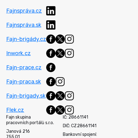
Fajnspráva.cz
Fajnspráva.sk
Fajn-brigády.cz
Inwork.cz
Fajn-prace.cz
Fajn-praca.sk
Fajn-brigady.sk
Flek.cz
Fajn skupina
IČ: 28661141
pracovních portálů s.r.o.
DIČ: CZ28661141
Janová 216
Bankovní spojení:
755 01