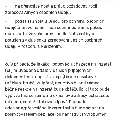
- na přenositelnost a právo požadovat kopii
zpracovávaných osobních údajů,
- podat stížnost u Úřadu pro ochranu osobních
údajů a právo na účinnou soudní ochranu, pokud
máte za to, že vaše práva podle Nařízení byla
porušena v důsledku zpracování vašich osobních
údajů v rozporu s Nařízením.
6.
V případě, že jakákoli odpověď uchazeče na inzerát
(či jím uvedené údaje v dalších připojených
dokumentech, např. životopis) bude obsahově
urážlivá, hrubá, vulgární, neuctivá či nad rámec
běžné reakce na inzerát bude obtěžující či toto bude
vyplývat již se samotné e-mailové adresy uchazeče,
informujeme, že taková odpověď nebude
odeslána/přeposlána Inzerentovi a bude smazána
poskytovatelem bez jakékoli náhrady či vyrozumění