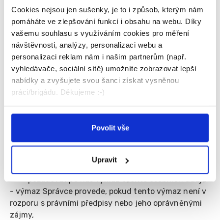
1385/40, 28802, IČ: 247 42 252
Cookies nejsou jen sušenky, je to i způsob, kterým nám
pomáháte ve zlepšování funkcí i obsahu na webu. Díky
c.
Případně další poskytovatelé zpracovatelských
vašemu souhlasu s využíváním cookies pro měření
softwarů, služeb a aplikací, které však v současné
návštěvnosti, analýzy, personalizaci webu a
době Správce nevyužívá.
personalizaci reklam nám i našim partnerům (např.
vyhledávače, sociální sítě) umožníte zobrazovat lepší
nabídky a zvyšujete svou šanci získat vysněnou
5.
Vezměte, prosíme, na vědomí, že podle Nařízení
práci/brigádu. Děkujeme :-)
máte právo:
- požadovat po nás informaci, jaké vaše osobní
údaje zpracováváme,
Povolit vše
- vyžádat si u nás přístup k těmto údajům a tyto
nechat aktualizovat nebo opravit, popřípadě
Upravit
požadovat omezení zpracování,
- požadovat po nás výmaz těchto osobních údajů
- výmaz Správce provede, pokud tento výmaz není v
rozporu s právními předpisy nebo jeho oprávněnými
zájmy,