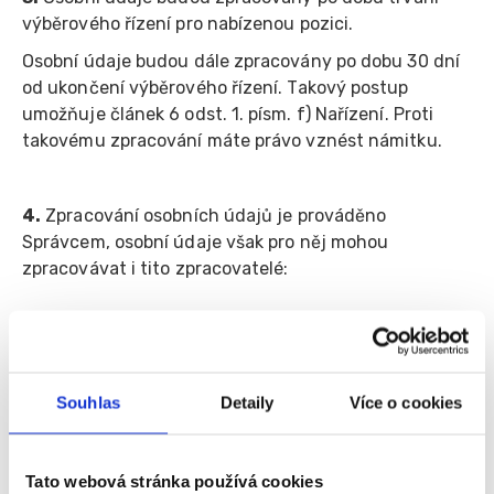
výběrového řízení pro nabízenou pozici.
Osobní údaje budou dále zpracovány po dobu 30 dní
od ukončení výběrového řízení. Takový postup
umožňuje článek 6 odst. 1. písm. f) Nařízení. Proti
takovému zpracování máte právo vznést námitku.
4.
Zpracování osobních údajů je prováděno
Správcem, osobní údaje však pro něj mohou
zpracovávat i tito zpracovatelé:
a.
Společnost Fajn skupina pracovních portálů s.r.o.,
se sídlem Janová 216, 755 01 Janová, IČ 286 61 141,
zapsaná u Krajského soudu v Ostravě, oddíl C, vložka
Souhlas
Detaily
Více o cookies
37724
b.
Poskytovatel webhostingu, společnost Váš hosting
Tato webová stránka používá cookies
s.r.o., se sídlem Nymburk - Nymburk, Zbožská