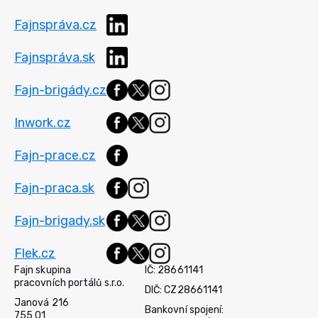
Fajnspráva.cz
Fajnspráva.sk
Fajn-brigády.cz
Inwork.cz
Fajn-prace.cz
Fajn-praca.sk
Fajn-brigady.sk
Flek.cz
Fajn skupina
IČ: 28661141
pracovních portálů s.r.o.
DIČ: CZ28661141
Janová 216
Bankovní spojení:
755 01