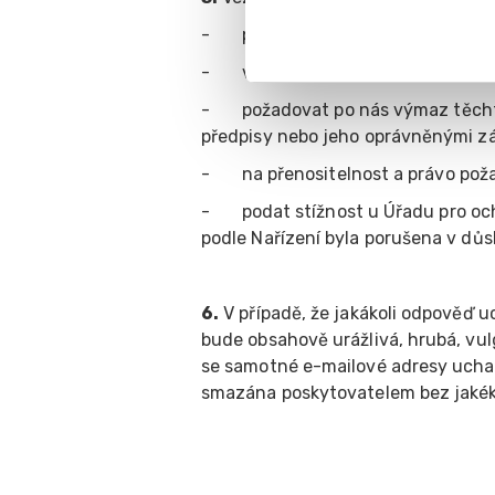
- požadovat po nás informaci, ja
- vyžádat si u nás přístup k těmt
- požadovat po nás výmaz těchto 
předpisy nebo jeho oprávněnými z
- na přenositelnost a právo poža
- podat stížnost u Úřadu pro och
podle Nařízení byla porušena v důs
6.
V případě, že jakákoli odpověď u
bude obsahově urážlivá, hrubá, vul
se samotné e-mailové adresy ucha
smazána poskytovatelem bez jakék