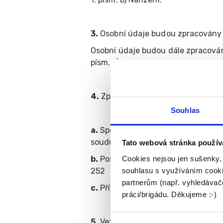
3.
Osobní údaje budou zpracovány p
Osobní údaje budou dále zpracován
písm. f) Nařízení. Proti takovému 
4.
Zpracování osobních údajů je pr
Souhlas
a.
Společnost Fajn skupina pracovní
soudu v Ostravě, oddíl C, vložka 3
Tato webová stránka použív
Cookies nejsou jen sušenky,
b.
Poskytovatel webhostingu, spole
souhlasu s využíváním cooki
252
partnerům (např. vyhledávače
c.
Případně další poskytovatelé zpr
práci/brigádu. Děkujeme :-)
5.
Vezměte, prosíme, na vědomí, že