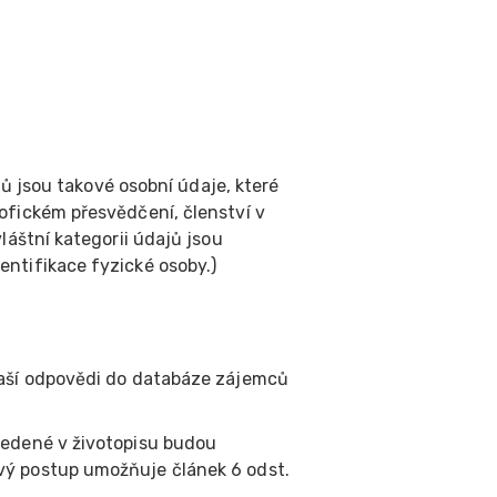
ů jsou takové osobní údaje, které
ofickém přesvědčení, členství v
láštní kategorii údajů jsou
ntifikace fyzické osoby.)
vaší odpovědi do databáze zájemců
vedené v životopisu budou
vý postup umožňuje článek 6 odst.