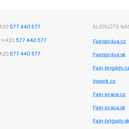
420
577 440 577
SLEDUJTE NÁS
:
+420
577 440 577
Fajnspráva.cz
420
577 440 577
Fajnspráva.sk
Fajn-brigády.c
Inwork.cz
Fajn-prace.cz
Fajn-praca.sk
Fajn-brigady.s