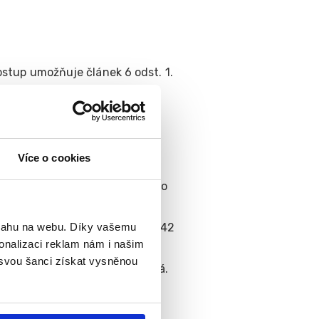
stup umožňuje článek 6 odst. 1.
vávat i tito zpracovatelé:
Více o cookies
286 61 141, zapsaná u Krajského
bsahu na webu. Díky vašemu
ožská 1385/40, 28802, IČ: 247 42
onalizaci reklam nám i našim
 svou šanci získat vysněnou
oučasné době Správce nevyužívá.