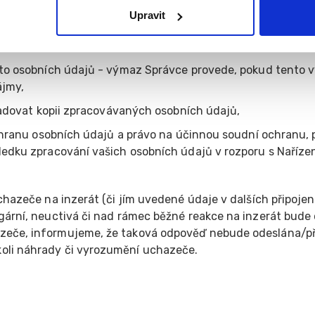
Upravit
ké vaše osobní údaje zpracováváme,
o údajům a tyto nechat aktualizovat nebo opravit, popříp
osobních údajů - výmaz Správce provede, pokud tento vý
ájmy,
dovat kopii zpracovávaných osobních údajů,
ranu osobních údajů a právo na účinnou soudní ochranu, p
ledku zpracování vašich osobních údajů v rozporu s Naříze
chazeče na inzerát (či jím uvedené údaje v dalších připoje
gární, neuctivá či nad rámec běžné reakce na inzerát bude o
zeče, informujeme, že taková odpověď nebude odeslána/př
oli náhrady či vyrozumění uchazeče.