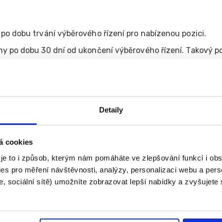
o dobu trvání výběrového řízení pro nabízenou pozici.
y po dobu 30 dní od ukončení výběrového řízení. Takový po
zpracování máte právo vznést námitku.
ováděno Správcem, osobní údaje však pro něj mohou zpraco
Detaily
ch portálů s.r.o., se sídlem Janová 216, 755 01 Janová, IČ 
7724
á cookies
 je to i způsob, kterým nám pomáháte ve zlepšování funkcí i o
čnost Váš hosting s.r.o., se sídlem Nymburk - Nymburk, Zb
es pro měření návštěvnosti, analýzy, personalizaci webu a pers
, sociální sítě) umožníte zobrazovat lepší nabídky a zvyšujete
acovatelských softwarů, služeb a aplikací, které však v s
 podle Nařízení máte právo: