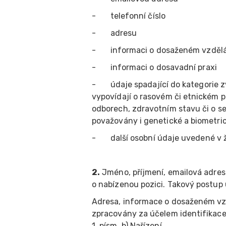
- telefonní číslo
- adresu
- informaci o dosaženém vzdělá
- informaci o dosavadní praxi
- údaje spadající do kategorie zv
vypovídají o rasovém či etnickém p
odborech, zdravotním stavu či o se
považovány i genetické a biometri
- další osobní údaje uvedené v ž
2.
Jméno, příjmení, emailová adres
o nabízenou pozici. Takový postup u
Adresa, informace o dosaženém vzd
zpracovány za účelem identifikace
1. písm. b) Nařízení.