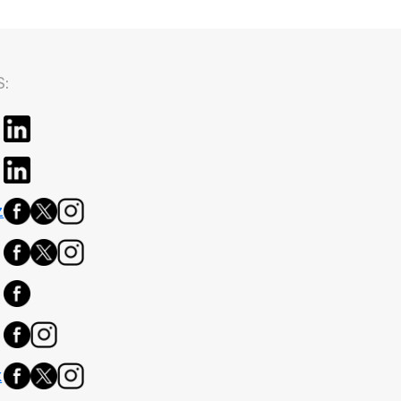
:
z
k