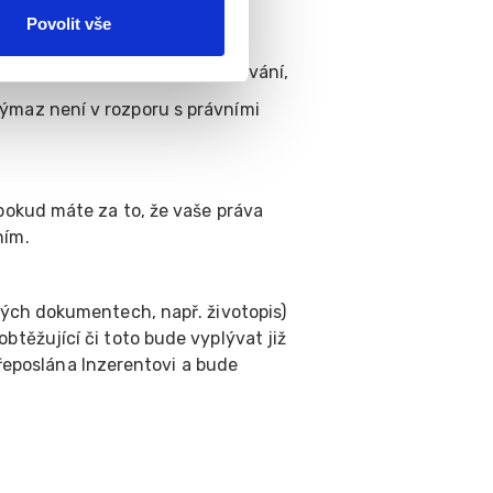
Povolit vše
adě požadovat omezení zpracování,
maz není v rozporu s právními
okud máte za to, že vaše práva
ním.
ných dokumentech, např. životopis)
btěžující či toto bude vyplývat již
eposlána Inzerentovi a bude