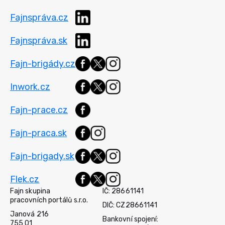
Fajnspráva.cz
Fajnspráva.sk
Fajn-brigády.cz
Inwork.cz
Fajn-prace.cz
Fajn-praca.sk
Fajn-brigady.sk
Flek.cz
Fajn skupina
IČ: 28661141
pracovních portálů s.r.o.
DIČ: CZ28661141
Janová 216
Bankovní spojení:
755 01