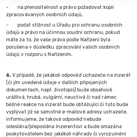
- na přenositelnost a právo požadovat kopii
zpracovávaných osobních údajů,
- podat stížnost u Úřadu pro ochranu osobních
údajů a právo na účinnou soudní ochranu, pokud
máte za to, že vaše práva podle Nařízení byla
porušena v důsledku zpracování vašich osobních
údajů v rozporu s Nařízením.
6.
V případě, že jakákoli odpověď uchazeče na inzerát
(či jím uvedené údaje v dalších připojených
dokumentech, např. životopis) bude obsahově
urážlivá, hrubá, vulgární, neuctivá či nad rámec
běžné reakce na inzerát bude obtěžující či toto bude
vyplývat již se samotné e-mailové adresy uchazeče,
informujeme, že taková odpověď nebude
odeslána/přeposlána Inzerentovi a bude smazána
poskytovatelem bez jakékoli náhrady či vyrozumění