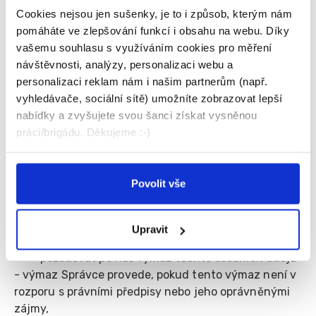
1385/40, 28802, IČ: 247 42 252
Cookies nejsou jen sušenky, je to i způsob, kterým nám
pomáháte ve zlepšování funkcí i obsahu na webu. Díky
c.
Případně další poskytovatelé zpracovatelských
vašemu souhlasu s využíváním cookies pro měření
softwarů, služeb a aplikací, které však v současné
návštěvnosti, analýzy, personalizaci webu a
době Správce nevyužívá.
personalizaci reklam nám i našim partnerům (např.
vyhledávače, sociální sítě) umožníte zobrazovat lepší
nabídky a zvyšujete svou šanci získat vysněnou
5.
Vezměte, prosíme, na vědomí, že podle Nařízení
práci/brigádu. Děkujeme :-)
máte právo:
- požadovat po nás informaci, jaké vaše osobní
údaje zpracováváme,
Povolit vše
- vyžádat si u nás přístup k těmto údajům a tyto
nechat aktualizovat nebo opravit, popřípadě
Upravit
požadovat omezení zpracování,
- požadovat po nás výmaz těchto osobních údajů
- výmaz Správce provede, pokud tento výmaz není v
rozporu s právními předpisy nebo jeho oprávněnými
zájmy,