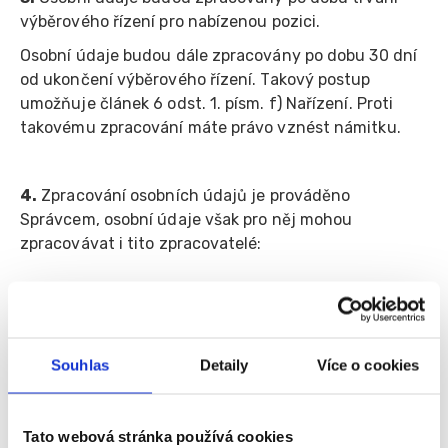
výběrového řízení pro nabízenou pozici.
Osobní údaje budou dále zpracovány po dobu 30 dní
od ukončení výběrového řízení. Takový postup
umožňuje článek 6 odst. 1. písm. f) Nařízení. Proti
takovému zpracování máte právo vznést námitku.
4.
Zpracování osobních údajů je prováděno
Správcem, osobní údaje však pro něj mohou
zpracovávat i tito zpracovatelé:
a.
Společnost Fajn skupina pracovních portálů s.r.o.,
se sídlem Janová 216, 755 01 Janová, IČ 286 61 141,
zapsaná u Krajského soudu v Ostravě, oddíl C, vložka
Souhlas
Detaily
Více o cookies
37724
b.
Poskytovatel webhostingu, společnost Váš hosting
Tato webová stránka používá cookies
s.r.o., se sídlem Nymburk - Nymburk, Zbožská