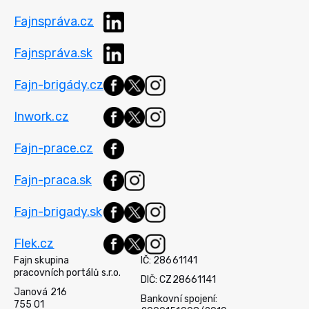
Fajnspráva.cz
Fajnspráva.sk
Fajn-brigády.cz
Inwork.cz
Fajn-prace.cz
Fajn-praca.sk
Fajn-brigady.sk
Flek.cz
Fajn skupina
IČ: 28661141
pracovních portálů s.r.o.
DIČ: CZ28661141
Janová 216
Bankovní spojení:
755 01