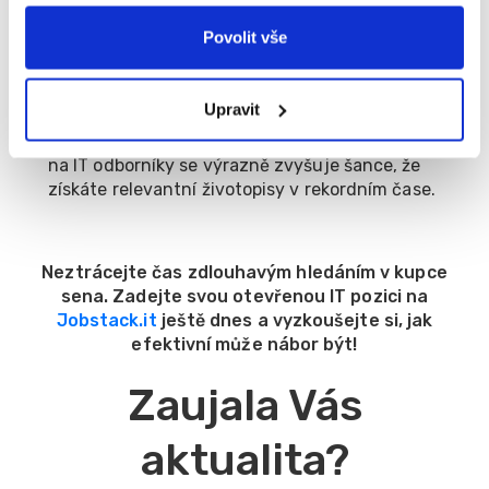
skupiny vč. partnerských portálů.
Povolit vše
Úspora času recruiterů: Nemusíte spravovat
inzerci ve více systémech a zakládat další účty.
Zadáte Váš inzerát na IT specialisty na jednom
Upravit
místě a my ho doručíme za Vás mezi uchazeče.
Rychlejší obsazení pozice: Díky přesnému zacílení
na IT odborníky se výrazně zvyšuje šance, že
získáte relevantní životopisy v rekordním čase.
Neztrácejte čas zdlouhavým hledáním v kupce
sena. Zadejte svou otevřenou IT pozici na
Jobstack.it
ještě dnes a vyzkoušejte si, jak
efektivní může nábor být!
Zaujala Vás
aktualita?