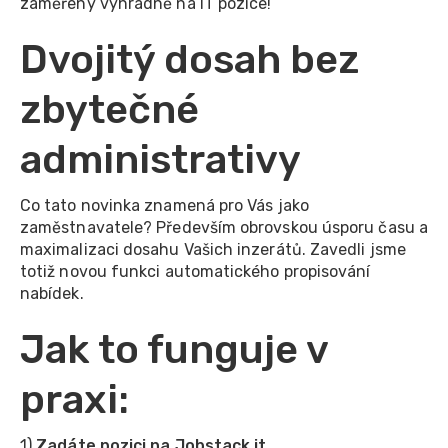
zaměřený výhradně na IT pozice!
Dvojitý dosah bez
zbytečné
administrativy
Co tato novinka znamená pro Vás jako
zaměstnavatele? Především obrovskou úsporu času a
maximalizaci dosahu Vašich inzerátů. Zavedli jsme
totiž novou funkci automatického propisování
nabídek.
Jak to funguje v
praxi:
1)
Zadáte pozici na Jobstack.it