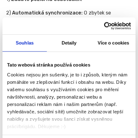
2)
Automatická synchronizace:
O zbytek se
postarají už naše systémy. Systém Váš inzerát
obratem a zcela automaticky propíše i na Fajn
portály, vč. partnerských portálů.
Souhlas
Detaily
Více o cookies
3)
Přístup k unikátní databázi:
Vaše nabídka se
okamžitě zobrazí vysoce kvalifikované komunitě
uchazečů, kteří Jobstack.it aktivně využívají,
Tato webová stránka používá cookies
průměrná měsíční návštěvnost je 25 000+ IT profíků!
Cookies nejsou jen sušenky, je to i způsob, kterým nám
Hlavní výhody pro
pomáháte ve zlepšování funkcí i obsahu na webu. Díky
vašemu souhlasu s využíváním cookies pro měření
váš nábor:
návštěvnosti, analýzy, personalizaci webu a
personalizaci reklam nám i našim partnerům (např.
vyhledávače, sociální sítě) umožníte zobrazovat lepší
Snadné získání nových kandidátů: Jobstack.it
nabídky a zvyšujete svou šanci získat vysněnou
disponuje obsáhlou databází IT specialistů. Nyní
práci/brigádu. Děkujeme :-)
tuto komunitu oslovíte napřímo a jednoduše, plus
získáte komfortně i další uchazeče z portálů Fajn